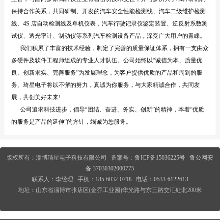
保持合作关系，共同研制、开发的汽车安全性能检测线、汽车二级维护检测
线、4S 店自动检测线及单机仪表，汽车行驶记录仪鉴定装置、逆反射系数测
试仪、透光率计、制动仪等系列汽车检测设备产品，深受广大用户的青睐。
我们积累了丰富的技术经验，制定了完善的质量保证体系，拥有一支由众
多硬件及软件工程师组成的专业人才队伍。公司始终以“诚信为本、质量优
良、创新求实、完善服务”为发展理念，为客户提供优质的产品和周到的服
务。琦星电子将以不懈的努力，真诚为你服务，与大家精诚合作，共同发
展，共创美好未来!
公司追求科技进步，倡导“团结、奋进、务实、创新”的精神，本着“优质
的服务是产品的延伸”的方针，竭诚为您服务。
版权所有：淄博琦星电子科技有限公司
备案号：
鲁ICP备15036225号
鲁公网安
备 37030302000775
联系人：李经理 手机：
185-6032-0718
电话：
0533-6122613
地址：山东省淄博市张店区(金乔工业园)华光路与东三路交汇处北200米