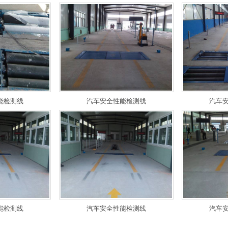
能检测线
汽车安全性能检测线
汽车
能检测线
汽车安全性能检测线
汽车