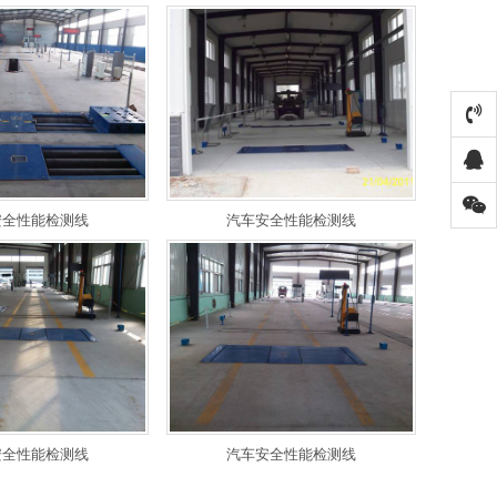
安全性能检测线
汽车安全性能检测线
安全性能检测线
汽车安全性能检测线