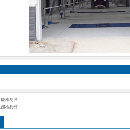
性能检测线
性能检测线