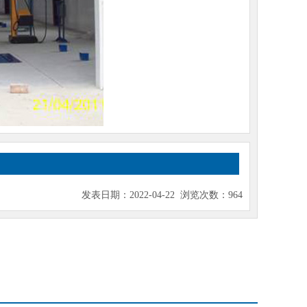
发表日期：2022-04-22 浏览次数：964