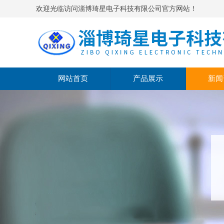
欢迎光临访问淄博琦星电子科技有限公司官方网站！
网站首页
产品展示
新闻
新GB21861-2014增配仪器
公司
综检线新增设备
行业
汽车站用平板快速检测线
常见
汽车安全性能检测线
汽车二级维护检测线
尾气检测设备