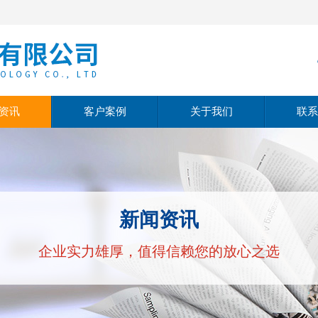
资讯
客户案例
关于我们
联系
动态
公司介绍
联
动态
企业资质
在
新闻资讯
问题
文化理念
企业实力雄厚，值得信赖您的放心之选
公司实力