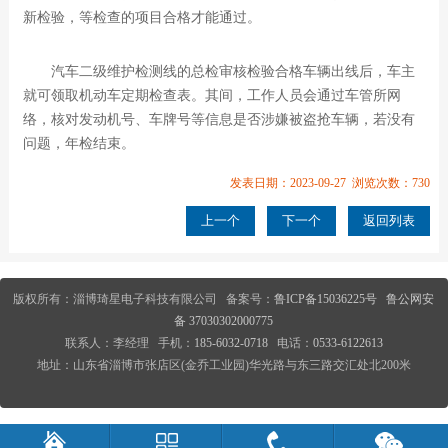
新检验，等检查的项目合格才能通过。
汽车二级维护检测线的总检审核检验合格车辆出线后，车主
就可领取机动车定期检查表。其间，工作人员会通过车管所网
络，核对发动机号、车牌号等信息是否涉嫌被盗抢车辆，若没有
问题，年检结束。
发表日期：2023-09-27 浏览次数：730
上一个
下一个
返回列表
版权所有：淄博琦星电子科技有限公司
备案号：
鲁ICP备15036225号
鲁公网安
备 37030302000775
联系人：李经理 手机：
185-6032-0718
电话：
0533-6122613
地址：山东省淄博市张店区(金乔工业园)华光路与东三路交汇处北200米