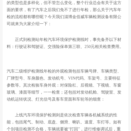
的类型也是多样化，但不管怎么变化，整个行业总会有关于这方
面的要求，有了汽车之后我们免不了进行年检，那么关于汽车年
检的流程都有哪些呢？今天我们淄博金佰威车辆检测设备有限公
司就来为大家介绍一下：
正式到检测站年检汽车环境保护检测线时，事先备齐以下材
料：行驶证和驾驶证、交强险保单第三联、250元相关检查费用。
汽车二级维护检测线年检的外观检测包括车辆号牌、车辆类型、
厂牌型号、车身颜色、发动机号、VIN代码、车架号、主要特征
参数等。其次检验车身外观：对保险杠、后视镜、下视镜、车窗
玻璃、漆面等细节，一一检查；还包括对发动机舱、驾驶室、发
动机运转状况、灯光信号及客车里面和车轮等的细查：
上线汽车环境保护检测则是依次检查车辆各机械系统的性
能，包括尾气、制动、底盘、侧滑、喇叭、速度、车灯等。如有
个别项目检测不合格，车辆就要被“打回”，进行维修调试后，重