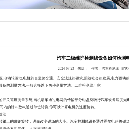
汽车二级维护检测线设备如何检测
2024-07-23 来源： 作者：汽车检测线 浏览
,电动轮驱动,电机符合道路交通、安全法规的要求,跟随社会的发展,电力驱动的
设备的测量方法,一般选择以下两种测量方法。
二维检测线厂家
的开关速度测量系统,当机动车通过电网的传输部分磁盘旋转行汽车设备速度光电门
时间内的脉冲数m,通过单位转换,你可以计算电机的速度旋转。
速法
转轴上的磁钢旋转，进而改变磁场的大小。汽车检测线设备通过霍尔电路将磁
频率会发生变化，从而得到转速。