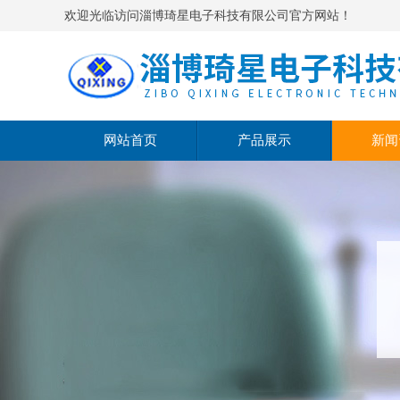
欢迎光临访问淄博琦星电子科技有限公司官方网站！
网站首页
产品展示
新闻
新GB21861-2014增配仪器
公司
综检线新增设备
行业
汽车站用平板快速检测线
常见
汽车安全性能检测线
汽车二级维护检测线
尾气检测设备