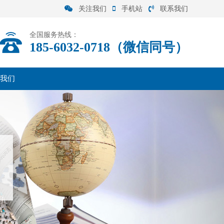
关注我们
手机站
联系我们
全国服务热线：
185-6032-0718（微信同号）
我们
系方式
线留言