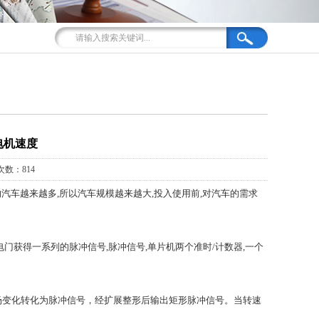
电机速度
次数：814
汽车越来越多,所以汽车规模越来越大,投入使用前,对汽车的需求
获得一系列的脉冲信号,脉冲信号,单片机两个准时/计数器,一个
场变化转化为脉冲信号，经扩展整形后输出矩形脉冲信号。当转速