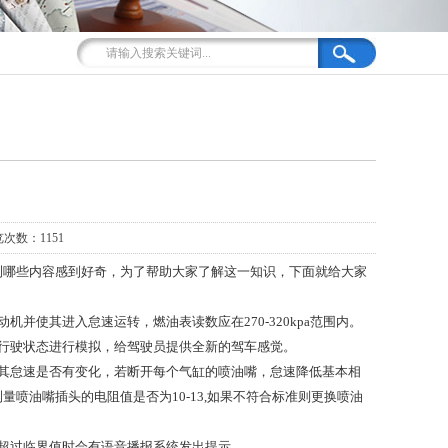
次数：1151
测哪些内容感到好奇，为了帮助大家了解这一知识，下面就给大家
使其进入怠速运转，燃油表读数应在270-320kpa范围内。
行驶状态进行模拟，给驾驶员提供全新的驾车感觉。
其怠速是否有变化，若断开每个气缸的喷油嘴，怠速降低基本相
喷油嘴插头的电阻值是否为10-13,如果不符合标准则更换喷油
超过临界值时会有语音播报系统发出提示。