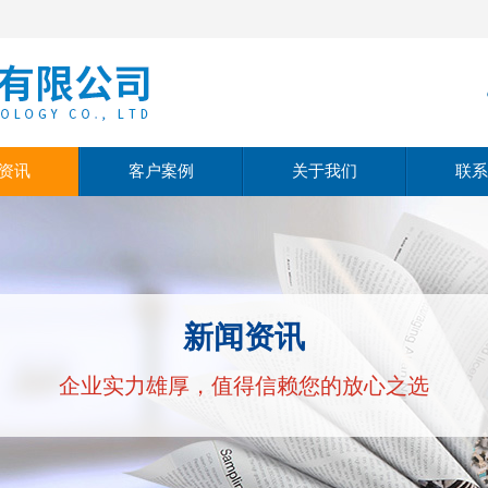
资讯
客户案例
关于我们
联系
动态
公司介绍
联
动态
企业资质
在
新闻资讯
问题
文化理念
企业实力雄厚，值得信赖您的放心之选
公司实力