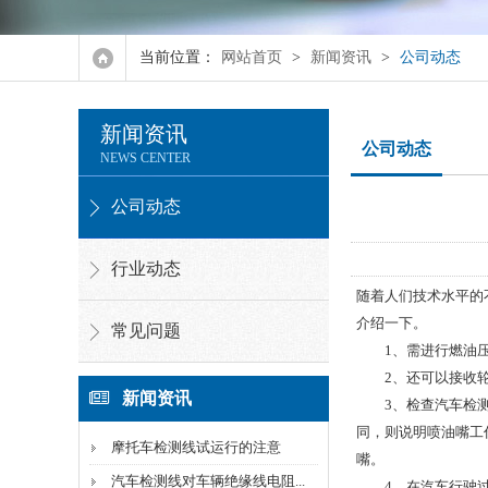
检测线用台体
当前位置：
网站首页
>
新闻资讯
>
公司动态
汽车检测线配套小仪器
新闻资讯
单机仪表
公司动态
NEWS CENTER
灯光仪
公司动态
环保检测线配件、标准气
行业动态
体
随着人们技术水平的
介绍一下。
常见问题
反光条反光贴
1、需进行燃油压力
2、还可以接收轮胎
汽保用检测仪器
新闻资讯
3、检查汽车检测设
同，则说明喷油嘴工
摩托车检测线试运行的注意
嘴。
汽车检测线对车辆绝缘线电阻...
4、在汽车行驶过程